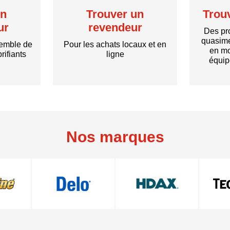
un
Trouver un
Trou
ur
revendeur
Des pro
quasime
semble de
Pour les achats locaux et en
en mo
rifiants
ligne
équip
Nos marques