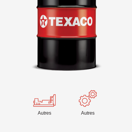
VARTECH
Texaco VARTECH
Comprendre le phénomène de vernis
Le vernis dans les compresseurs
Le vernis dans les turbines
Autres
Autres