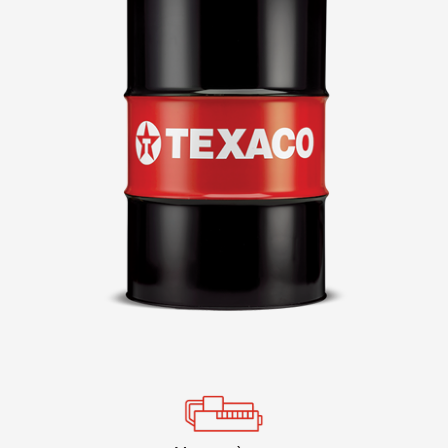
VARTECH
Texaco VARTECH
Comprendre le phénomène de vernis
Le vernis dans les compresseurs
Le vernis dans les turbines