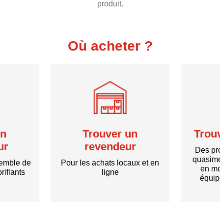
produit.
Où acheter ?
un
Trouver un
Trou
ur
revendeur
Des pro
quasime
semble de
Pour les achats locaux et en
en mo
rifiants
ligne
équip