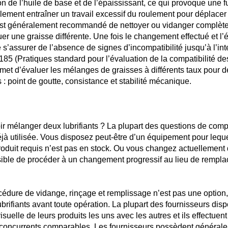
n de l’huile de base et de l’épaississant, ce qui provoque une 
ement entraîner un travail excessif du roulement pour déplacer 
 est généralement recommandé de nettoyer ou vidanger complèt
er une graisse différente. Une fois le changement effectué et l
 s’assurer de l’absence de signes d’incompatibilité jusqu’à l’inte
5 (Pratiques standard pour l’évaluation de la compatibilité d
ermet d’évaluer les mélanges de graisses à différents taux pour 
: point de goutte, consistance et stabilité mécanique.
r mélanger deux lubrifiants ? La plupart des questions de compati
déjà utilisée. Vous disposez peut-être d’un équipement pour leque
produit requis n’est pas en stock. Ou vous changez actuellement 
ossible de procéder à un changement progressif au lieu de rempl
rocédure de vidange, rinçage et remplissage n’est pas une option,
ubrifiants avant toute opération. La plupart des fournisseurs dis
isuelle de leurs produits les uns avec les autres et ils effectuen
ts concurrents comparables. Les fournisseurs possèdent généra