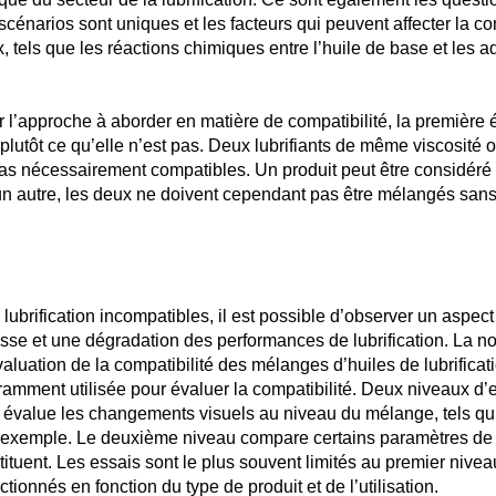
scénarios sont uniques et les facteurs qui peuvent affecter la com
tels que les réactions chimiques entre l’huile de base et les add
er l’approche à aborder en matière de compatibilité, la premièr
u plutôt ce qu’elle n’est pas. Deux lubrifiants de même viscosit
as nécessairement compatibles. Un produit peut être considér
 autre, les deux ne doivent cependant pas être mélangés sans 
ubrification incompatibles, il est possible d’observer un aspect t
usse et une dégradation des performances de lubrification. L
aluation de la compatibilité des mélanges d’huiles de lubrificati
amment utilisée pour évaluer la compatibilité. Deux niveaux d’
u évalue les changements visuels au niveau du mélange, tels qu’
par exemple. Le deuxième niveau compare certains paramètres d
stituent. Les essais sont le plus souvent limités au premier nive
ionnés en fonction du type de produit et de l’utilisation.