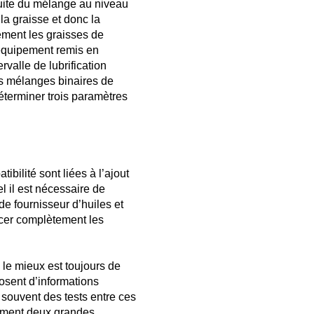
fuite du mélange au niveau
la graisse et donc la
ement les graisses de
’équipement remis en
rvalle de lubrification
es mélanges binaires de
déterminer trois paramètres
bilité sont liées à l’ajout
l il est nécessaire de
de fournisseur d’huiles et
acer complètement les
 le mieux est toujours de
posent d’informations
t souvent des tests entre ces
lement deux grandes