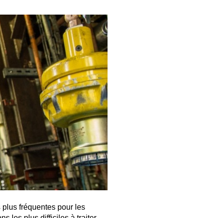
d'une des plus
importantes entreprises...
Les huiles synthétiques
sont l’avenir des voitures
Fermer
Tendances en matière
d’huiles moteur pour les
voitures : l’évolution...
Fermer
Fermer
Fermer
s plus fréquentes pour les
les plus difficiles à traiter.