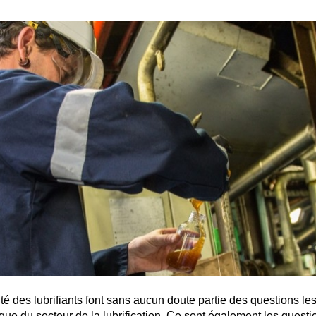
VARTECH
Texaco VARTECH
Comprendre le phénomène de vernis
Le vernis dans les compresseurs
Le vernis dans les turbines
té des lubrifiants font sans aucun doute partie des questions le
ue du secteur de la lubrification. Ce sont également les questions 